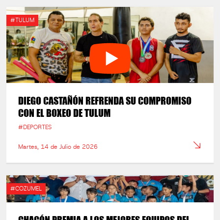
#TULUM
DIEGO CASTAÑÓN REFRENDA SU COMPROMISO
CON EL BOXEO DE TULUM
#DEPORTES
Martes, 14 de Julio de 2026
#COZUMEL