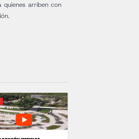
r a quienes arriben con
ión.
N