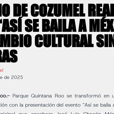
O DE COZUMEL REAL
ASÍ SE BAILA A MÉX
MBIO CULTURAL SI
RAS
el
re de 2025
oo.-
Parque Quintana Roo se transformó en un
ción con la presentación del evento “Así se baila