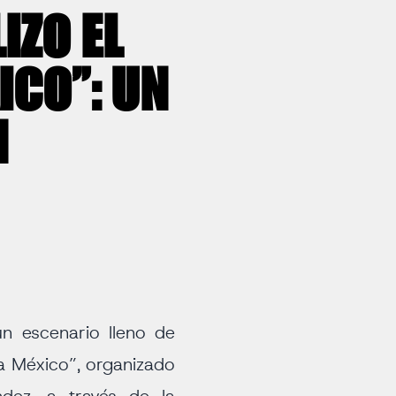
IZO EL
ICO”: UN
N
 escenario lleno de
 a México”, organizado