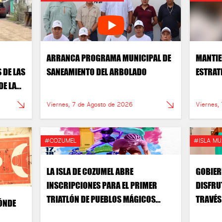
ARRANCA PROGRAMA MUNICIPAL DE
MANTIE
 DE LAS
SANEAMIENTO DEL ARBOLADO
ESTRAT
DE LA
Viernes, 7 de Agosto de 2026
Viernes,
#COZUMEL
#ISLA MU
LA ISLA DE COZUMEL ABRE
GOBIER
INSCRIPCIONES PARA EL PRIMER
DISFRU
TRIATLÓN DE PUEBLOS MÁGICOS
TRAVÉS 
ÓNDE
2026
TRADIC