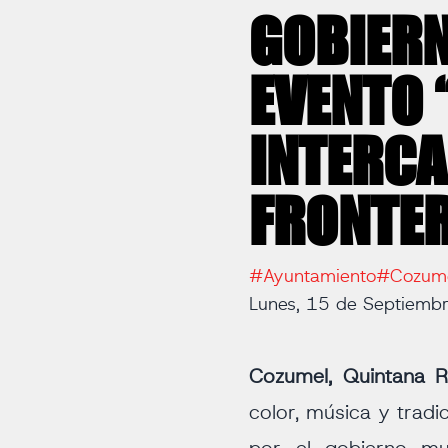
GOBIERN
EVENTO “
INTERCA
FRONTE
#Ayuntamiento
#Cozum
Lunes, 15 de Septiemb
Cozumel, Quintana R
color, música y tradi