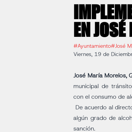
IMPLEM
EN JOSÉ
#Ayuntamiento
#José M
Viernes, 19 de Diciem
José María Morelos, Q
municipal de tránsit
con el consumo de alc
De acuerdo al direct
algún grado de alcoh
sanción.