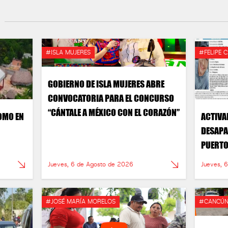
#ISLA MUJERES
#FELIPE 
GOBIERNO DE ISLA MUJERES ABRE
CONVOCATORIA PARA EL CONCURSO
“CÁNTALE A MÉXICO CON EL CORAZÓN”
OMO EN
ACTIVA
DESAPA
PUERT
Jueves, 6 de Agosto de 2026
Jueves, 
#JOSÉ MARÍA MORELOS
#CANCÚ