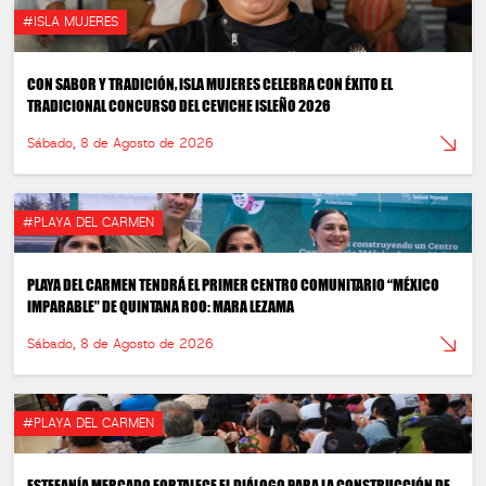
#ISLA MUJERES
CON SABOR Y TRADICIÓN, ISLA MUJERES CELEBRA CON ÉXITO EL
TRADICIONAL CONCURSO DEL CEVICHE ISLEÑO 2026
Sábado, 8 de Agosto de 2026
#PLAYA DEL CARMEN
PLAYA DEL CARMEN TENDRÁ EL PRIMER CENTRO COMUNITARIO “MÉXICO
IMPARABLE” DE QUINTANA ROO: MARA LEZAMA
Sábado, 8 de Agosto de 2026
#PLAYA DEL CARMEN
ESTEFANÍA MERCADO FORTALECE EL DIÁLOGO PARA LA CONSTRUCCIÓN DE