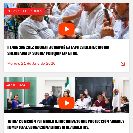
#PLAYA DEL CARMEN
RENÁN SÁNCHEZ TAJONAR ACOMPAÑA A LA PRESIDENTA CLAUDIA
SHEINBAUM EN SU GIRA POR QUINTANA ROO.
Martes, 21 de Julio de 2026
#CHETUMAL
TURNA COMISIÓN PERMANENTE INICIATIVA SOBRE PROTECCIÓN ANIMAL Y
FOMENTO A LA DONACIÓN ALTRUISTA DE ALIMENTOS.