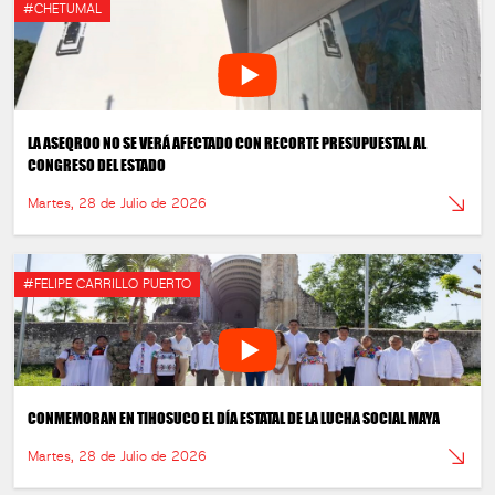
#CHETUMAL
LA ASEQROO NO SE VERÁ AFECTADO CON RECORTE PRESUPUESTAL AL
CONGRESO DEL ESTADO
Martes, 28 de Julio de 2026
#FELIPE CARRILLO PUERTO
CONMEMORAN EN TIHOSUCO EL DÍA ESTATAL DE LA LUCHA SOCIAL MAYA
Martes, 28 de Julio de 2026