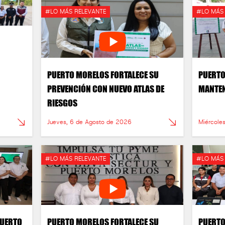
#LO MÁS RELEVANTE
#LO MÁS
PUERTO MORELOS FORTALECE SU
PUERTO
PREVENCIÓN CON NUEVO ATLAS DE
MANTEN
RIESGOS
Jueves, 6 de Agosto de 2026
Miércole
#LO MÁS RELEVANTE
#LO MÁS
PUERTO
PUERTO MORELOS FORTALECE SU
PUERTO