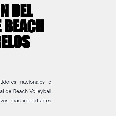
N DEL
E BEACH
RELOS
idores nacionales e
nal de Beach Volleyball
ivos más importantes