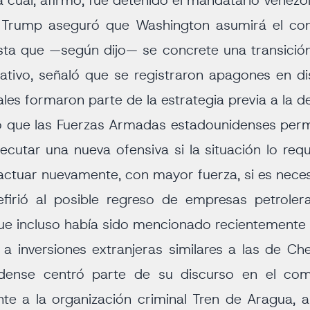
 cual, afirmó, fue detenido el mandatario venez
 Trump aseguró que Washington asumirá el con
a que —según dijo— se concrete una transición p
tivo, señaló que se registraron apagones en dis
les formaron parte de la estrategia previa a la d
ió que las Fuerzas Armadas estadounidenses pe
ejecutar una nueva ofensiva si la situación lo req
ctuar nuevamente, con mayor fuerza, si es neces
firió al posible regreso de empresas petroler
ue incluso había sido mencionado recientemente 
 a inversiones extranjeras similares a las de Ch
idense centró parte de su discurso en el comb
te a la organización criminal Tren de Aragua, a