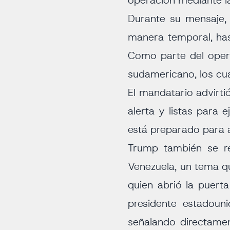
operación mediante la
Durante su mensaje,
manera temporal, hast
Como parte del opera
sudamericano, los cua
El mandatario advirt
alerta y listas para 
está preparado para a
Trump también se re
Venezuela, un tema q
quien abrió la puerta
presidente estadoun
señalando directamen