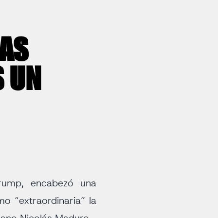
RAS
S UN
Trump, encabezó una
mo “extraordinaria” la