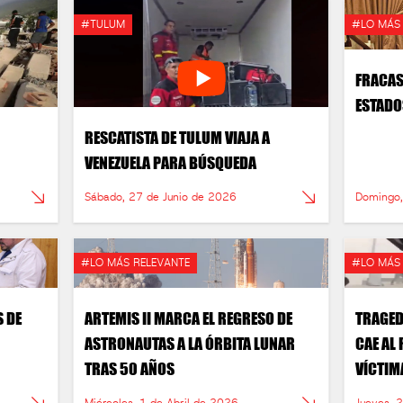
#TULUM
#LO MÁS
FRACAS
ESTADO
RESCATISTA DE TULUM VIAJA A
VENEZUELA PARA BÚSQUEDA
Sábado, 27 de Junio de 2026
Domingo,
#LO MÁS RELEVANTE
#LO MÁS
S DE
ARTEMIS II MARCA EL REGRESO DE
TRAGED
ASTRONAUTAS A LA ÓRBITA LUNAR
CAE AL
TRAS 50 AÑOS
VÍCTIM