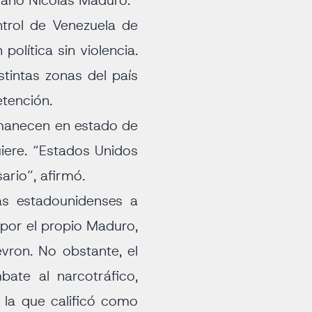
olano Nicolás Maduro.
trol de Venezuela de
olítica sin violencia.
tintas zonas del país
etención.
rmanecen en estado de
uiere. “Estados Unidos
ario”, afirmó.
as estadounidenses a
por el propio Maduro,
evron. No obstante, el
ate al narcotráfico,
 la que calificó como