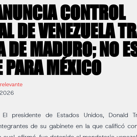
ANUNCIA CONTROL
L DE VENEZUELA T
 DE MADURO; NO E
 PARA MÉXICO
relevante
 2026
-
El presidente de Estados Unidos, Donald 
ntegrantes de su gabinete en la que calificó co