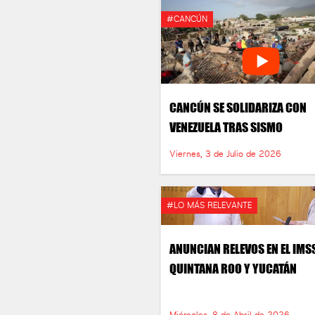
#CANCÚN
CANCÚN SE SOLIDARIZA CON
VENEZUELA TRAS SISMO
Viernes, 3 de Julio de 2026
#LO MÁS RELEVANTE
ANUNCIAN RELEVOS EN EL IMS
QUINTANA ROO Y YUCATÁN