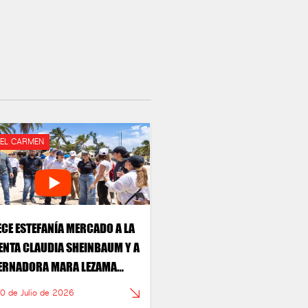
DEL CARMEN
CE ESTEFANÍA MERCADO A LA
ENTA CLAUDIA SHEINBAUM Y A
ERNADORA MARA LEZAMA
DO HISTÓRICO PARA LA
30 de Julio de 2026
ÓN DEL SARGAZO