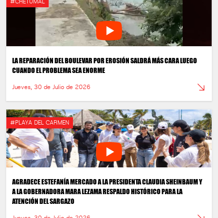
#CHETUMAL
LA REPARACIÓN DEL BOULEVAR POR EROSIÓN SALDRÁ MÁS CARA LUEGO
CUANDO EL PROBLEMA SEA ENORME
Jueves, 30 de Julio de 2026
#PLAYA DEL CARMEN
AGRADECE ESTEFANÍA MERCADO A LA PRESIDENTA CLAUDIA SHEINBAUM Y
A LA GOBERNADORA MARA LEZAMA RESPALDO HISTÓRICO PARA LA
ATENCIÓN DEL SARGAZO