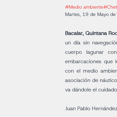
#Medio ambiente
#Che
Martes, 19 de Mayo d
Bacalar, Quintana Ro
un día sin navegació
cuerpo lagunar co
embarcaciones que l
con el medio ambien
asociación de náutic
va dándole el cuidado
Juan Pablo Hernánde