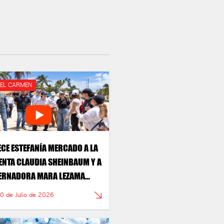
DEL CARMEN
CE ESTEFANÍA MERCADO A LA
ENTA CLAUDIA SHEINBAUM Y A
ERNADORA MARA LEZAMA
DO HISTÓRICO PARA LA
30 de Julio de 2026
ÓN DEL SARGAZO