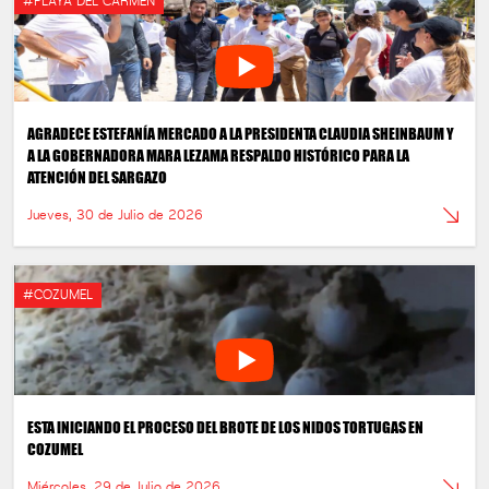
#PLAYA DEL CARMEN
AGRADECE ESTEFANÍA MERCADO A LA PRESIDENTA CLAUDIA SHEINBAUM Y
A LA GOBERNADORA MARA LEZAMA RESPALDO HISTÓRICO PARA LA
ATENCIÓN DEL SARGAZO
Jueves, 30 de Julio de 2026
#COZUMEL
ESTA INICIANDO EL PROCESO DEL BROTE DE LOS NIDOS TORTUGAS EN
COZUMEL
Miércoles, 29 de Julio de 2026