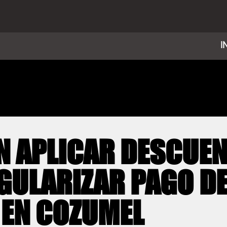
I
N APLICAR DESCUE
GULARIZAR PAGO D
 EN COZUMEL