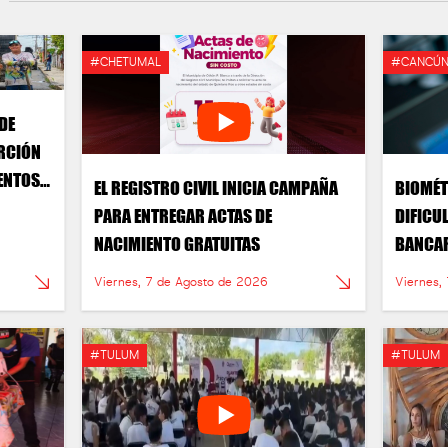
#CHETUMAL
#CANCÚ
DE
ORCIÓN
ENTOS
EL REGISTRO CIVIL INICIA CAMPAÑA
BIOMÉT
PARA ENTREGAR ACTAS DE
DIFICU
NACIMIENTO GRATUITAS
BANCA
Viernes, 7 de Agosto de 2026
Viernes,
#TULUM
#TULUM