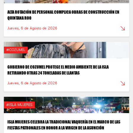
ALTA ROTACIÓN DE PERSONAL COMPLICA OBRAS DE CONSTRUCCIÓN EN
QUINTANA ROO
Jueves, 6 de Agosto de 2026
#COZUMEL
GOBIERNO DE COZUMEL PROTEGE EL MEDIO AMBIENTE DE LA ISLA
RETIRANDO OTRAS 24 TONELADAS DE LLANTAS
Jueves, 6 de Agosto de 2026
#ISLA MUJERES
ISLA MUJERES CELEBRA LA TRADICIONAL VAQUERÍA EN EL MARCO DE LAS
FIESTAS PATRONALES EN HONOR A LA VIRGEN DE LA ASUNCIÓN