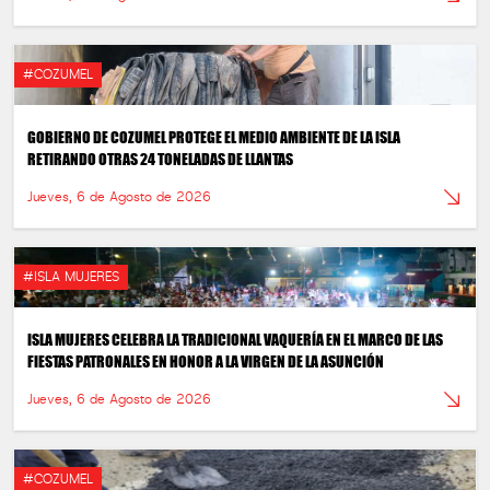
#COZUMEL
GOBIERNO DE COZUMEL PROTEGE EL MEDIO AMBIENTE DE LA ISLA
RETIRANDO OTRAS 24 TONELADAS DE LLANTAS
Jueves, 6 de Agosto de 2026
#ISLA MUJERES
ISLA MUJERES CELEBRA LA TRADICIONAL VAQUERÍA EN EL MARCO DE LAS
FIESTAS PATRONALES EN HONOR A LA VIRGEN DE LA ASUNCIÓN
Jueves, 6 de Agosto de 2026
#COZUMEL