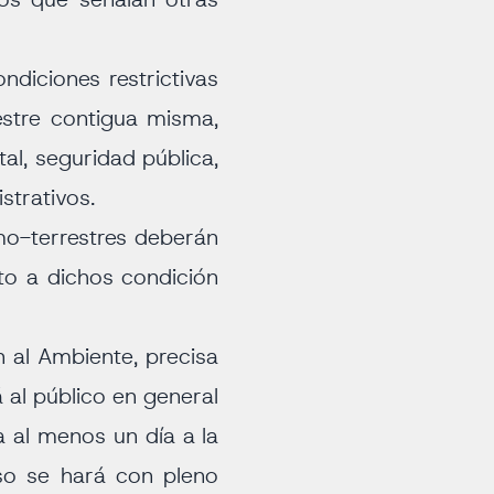
sos que señalan otras
diciones restrictivas
estre contigua misma,
al, seguridad pública,
strativos.
mo-terrestres deberán
to a dichos condición
n al Ambiente, precisa
 al público en general
a al menos un día a la
so se hará con pleno