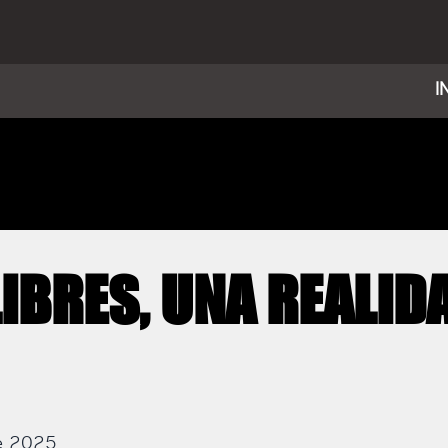
I
LIBRES, UNA REALID
de 2025