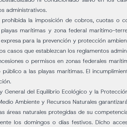
o, obstaculizado ni condicionado salvo en los ca
os administrativos.
 prohibida la imposición de cobros, cuotas o con
s playas marítimas y zona federal marítimo-terr
 expresa para la prevención y protección ambient
 los casos que establezcan los reglamentos admini
cesiones o permisos en zonas federales maríti
 público a las playas marítimas. El incumplimien
ción.
y General del Equilibrio Ecológico y la Protecció
Medio Ambiente y Recursos Naturales garantizará
las áreas naturales protegidas de su competenci
ente los domingos o días festivos. Dicho acce