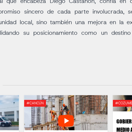
pal que encabeza Diego Castañón, confía en 
romiso sincero de cada parte involucrada, s
unidad local, sino también una mejora en la ex
olidando su posicionamiento como un destino t
#CANCÚN
#COZUME
GOBIER
MEDIO 