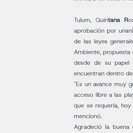
Tulum, Quin
tana R
o
aprobación por unanim
de las leyes general
Ambiente, propuesta d
desde de su papel g
encuentran dentro de 
"Es un avance muy gr
acceso libre a las pl
que se requería, hoy
mencionó.
Agradeció la buena 