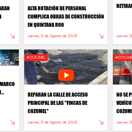
RETIRA
PARAN
ALTA ROTACIÓN DE PERSONAL
LLANTA
N
COMPLICA OBRAS DE CONSTRUCCIÓN
EN QUINTANA ROO
Jueves, 6 de Agosto de 2026
Jueves, 
#COZUMEL
#COZUME
L MARCO
N
REPARAN LA CALLE DE ACCESO
NO SE 
UNCIÓN
PRINCIPAL DE LAS "FINCAS DE
VEHÍCU
COZUMEL"
COZUM
Jueves, 6 de Agosto de 2026
Jueves, 