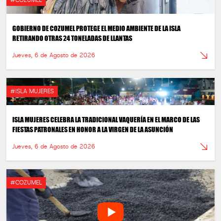
#COZUMEL
GOBIERNO DE COZUMEL PROTEGE EL MEDIO AMBIENTE DE LA ISLA
RETIRANDO OTRAS 24 TONELADAS DE LLANTAS
Jueves, 6 de Agosto de 2026
#ISLA MUJERES
ISLA MUJERES CELEBRA LA TRADICIONAL VAQUERÍA EN EL MARCO DE LAS
FIESTAS PATRONALES EN HONOR A LA VIRGEN DE LA ASUNCIÓN
Jueves, 6 de Agosto de 2026
#COZUMEL