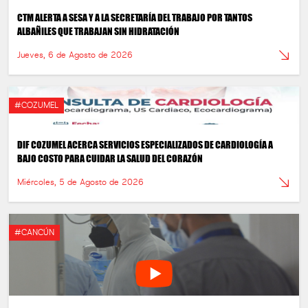
CTM ALERTA A SESA Y A LA SECRETARÍA DEL TRABAJO POR TANTOS
ALBAÑILES QUE TRABAJAN SIN HIDRATACIÓN
Jueves, 6 de Agosto de 2026
#COZUMEL
DIF COZUMEL ACERCA SERVICIOS ESPECIALIZADOS DE CARDIOLOGÍA A
BAJO COSTO PARA CUIDAR LA SALUD DEL CORAZÓN
Miércoles, 5 de Agosto de 2026
#CANCÚN