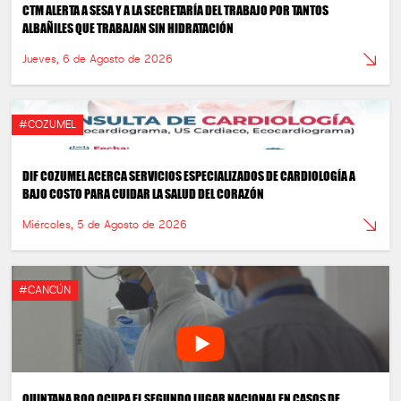
CTM ALERTA A SESA Y A LA SECRETARÍA DEL TRABAJO POR TANTOS
ALBAÑILES QUE TRABAJAN SIN HIDRATACIÓN
Jueves, 6 de Agosto de 2026
#COZUMEL
DIF COZUMEL ACERCA SERVICIOS ESPECIALIZADOS DE CARDIOLOGÍA A
BAJO COSTO PARA CUIDAR LA SALUD DEL CORAZÓN
Miércoles, 5 de Agosto de 2026
#CANCÚN
QUINTANA ROO OCUPA EL SEGUNDO LUGAR NACIONAL EN CASOS DE