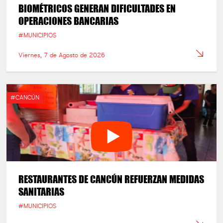
BIOMÉTRICOS GENERAN DIFICULTADES EN
OPERACIONES BANCARIAS
#MUNICIPIOS
Viernes, 7 de Agosto de 2026
#CANCÚN
RESTAURANTES DE CANCÚN REFUERZAN MEDIDAS
SANITARIAS
#MUNICIPIOS