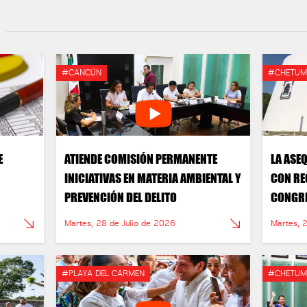
#CANCÚN
#CHETUM
E
ATIENDE COMISIÓN PERMANENTE
LA ASE
INICIATIVAS EN MATERIA AMBIENTAL Y
CON RE
PREVENCIÓN DEL DELITO
CONGRE
Martes, 28 de Julio de 2026
Martes, 
#PLAYA DEL CARMEN
#CHETUM