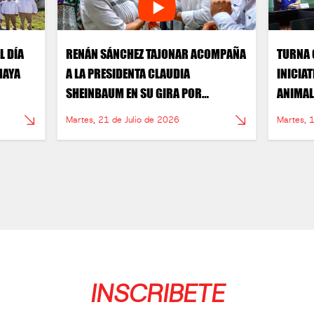
L DÍA
RENÁN SÁNCHEZ TAJONAR ACOMPAÑA
TURNA 
MAYA
A LA PRESIDENTA CLAUDIA
INICIA
SHEINBAUM EN SU GIRA POR
ANIMAL
QUINTANA ROO.
ALTRUI
Martes, 21 de Julio de 2026
Martes, 
INSCRIBETE