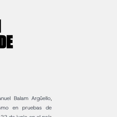
N
DE
uel Balam Argüello,
tismo en pruebas de