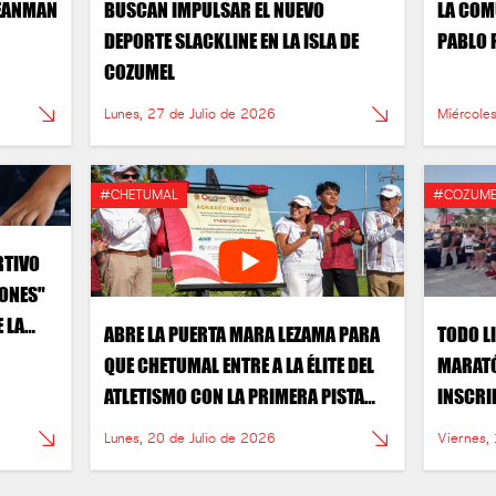
CEANMAN
BUSCAN IMPULSAR EL NUEVO
LA COM
DEPORTE SLACKLINE EN LA ISLA DE
PABLO 
COZUMEL
Lunes, 27 de Julio de 2026
Miércole
#CHETUMAL
#COZUME
RTIVO
EONES"
 LA
ABRE LA PUERTA MARA LEZAMA PARA
TODO L
ÑA
QUE CHETUMAL ENTRE A LA ÉLITE DEL
MARATÓ
ATLETISMO CON LA PRIMERA PISTA
INSCRI
CON CERTIFICACIÓN INTERNACIONAL
Lunes, 20 de Julio de 2026
Viernes,
DE LA PENÍNSULA