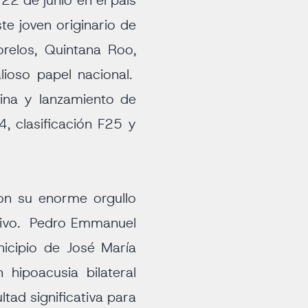
22 de junio en el país
e joven originario de
relos, Quintana Roo,
ioso papel nacional.
ina y lanzamiento de
 clasificación F25 y
ron su enorme orgullo
tivo. Pedro Emmanuel
icipio de José María
hipoacusia bilateral
ltad significativa para