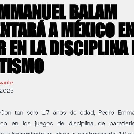
EMMANUEL BALAM
NTARÁ A MÉXICO E
 EN LA DISCIPLINA 
ETISMO
vante
e 2025
-
Con tan solo 17 años de edad, Pedro Emman
ico en los juegos de disciplina de paratle