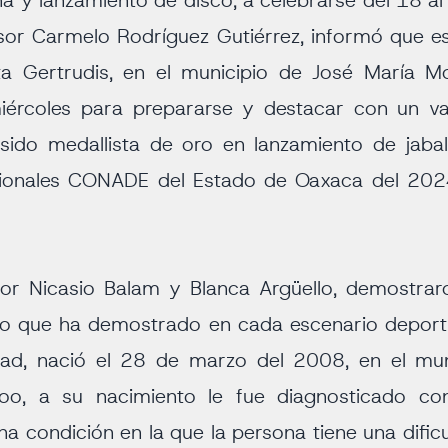
na y lanzamiento de disco, a celebrarse del 18 al 
sor Carmelo Rodríguez Gutiérrez, informó que est
ta Gertrudis, en el municipio de José María Mo
iércoles para prepararse y destacar con un val
ido medallista de oro en lanzamiento de jabal
cionales CONADE del Estado de Oaxaca del 2024,
sor Nicasio Balam y Blanca Argüello, demostra
ño que ha demostrado en cada escenario depor
ad, nació el 28 de marzo del 2008, en el mun
oo, a su nacimiento le fue diagnosticado con 
na condición en la que la persona tiene una dificu