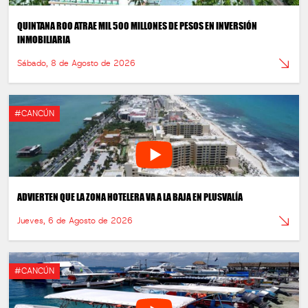
QUINTANA ROO ATRAE MIL 500 MILLONES DE PESOS EN INVERSIÓN
INMOBILIARIA
Sábado, 8 de Agosto de 2026
#CANCÚN
ADVIERTEN QUE LA ZONA HOTELERA VA A LA BAJA EN PLUSVALÍA
Jueves, 6 de Agosto de 2026
#CANCÚN