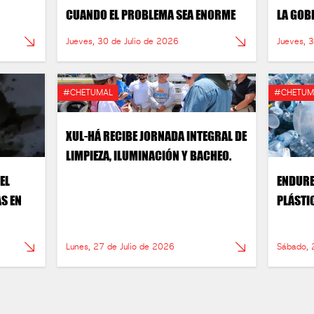
CUANDO EL PROBLEMA SEA ENORME
LA GOB
RESPAL
Jueves, 30 de Julio de 2026
Jueves, 
ATENCI
#CHETUMAL
#CHETUM
XUL-HÁ RECIBE JORNADA INTEGRAL DE
LIMPIEZA, ILUMINACIÓN Y BACHEO.
EL
ENDURE
S EN
PLÁSTI
Lunes, 27 de Julio de 2026
Sábado, 