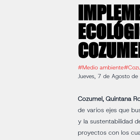
IMPLEM
ECOLÓGI
COZUME
#Medio ambiente
#Coz
Jueves, 7 de Agosto d
Cozumel, Quintana R
de varios ejes que b
y la sustentabilidad d
proyectos con los cu