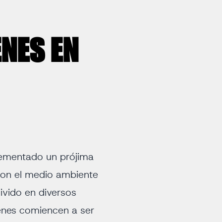
ENES EN
plementado un prójima
con el medio ambiente
divido en diversos
enes comiencen a ser