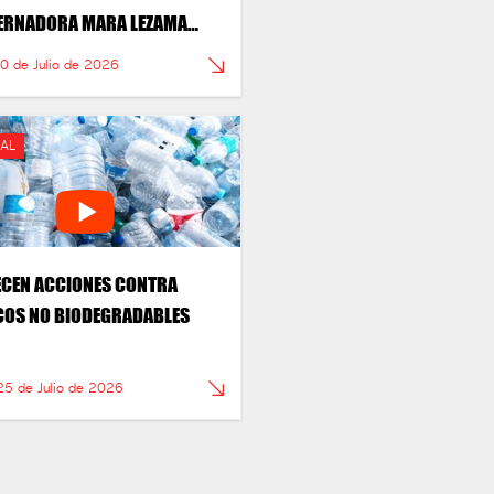
ERNADORA MARA LEZAMA
DO HISTÓRICO PARA LA
30 de Julio de 2026
ÓN DEL SARGAZO
AL
CEN ACCIONES CONTRA
COS NO BIODEGRADABLES
25 de Julio de 2026