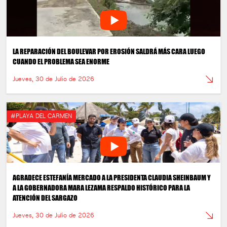
LA REPARACIÓN DEL BOULEVAR POR EROSIÓN SALDRÁ MÁS CARA LUEGO
CUANDO EL PROBLEMA SEA ENORME
Jueves, 30 de Julio de 2026
#PLAYA DEL CARMEN
AGRADECE ESTEFANÍA MERCADO A LA PRESIDENTA CLAUDIA SHEINBAUM Y
A LA GOBERNADORA MARA LEZAMA RESPALDO HISTÓRICO PARA LA
ATENCIÓN DEL SARGAZO
Jueves, 30 de Julio de 2026