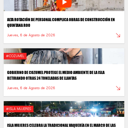
ALTA ROTACIÓN DE PERSONAL COMPLICA OBRAS DE CONSTRUCCIÓN EN
QUINTANA ROO
Jueves, 6 de Agosto de 2026
#COZUMEL
GOBIERNO DE COZUMEL PROTEGE EL MEDIO AMBIENTE DE LA ISLA
RETIRANDO OTRAS 24 TONELADAS DE LLANTAS
Jueves, 6 de Agosto de 2026
#ISLA MUJERES
ISLA MUJERES CELEBRA LA TRADICIONAL VAQUERÍA EN EL MARCO DE LAS