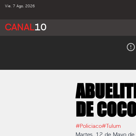
Vie. 7 Ago. 2026
CANAL
10
ABUELIT
DE COCO
#Policiaco
#Tulum
Martes, 12 de Mayo d