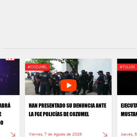
#COZUMEL
#TULUM
HABRÁ
HAN PRESENTADO SU DENUNCIA ANTE
EJECUT
E
LA FGE POLICÍAS DE COZUMEL
MUSTAN
DO
Viernes, 7 de Agosto de 2026
Jueves, 