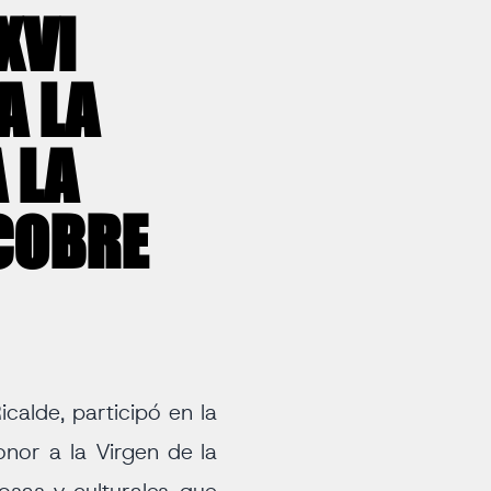
XVI
A LA
 LA
 COBRE
calde, participó en la
onor a la Virgen de la