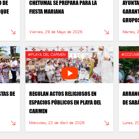
O DE
CHETUMAL SE PREPARA PARA LA
AYUNTA
RQUE
FIESTA MARIANA
GARANT
GRUPOS
Viernes, 29 de Mayo de 2026
Martes, 
#PLAYA DEL CARMEN
#COZUME
STAS DE
REGULAN ACTOS RELIGIOSOS EN
ARRANC
ESPACIOS PÚBLICOS EN PLAYA DEL
DE SAB
CARMEN
Miércoles, 22 de Abril de 2026
Lunes, 2