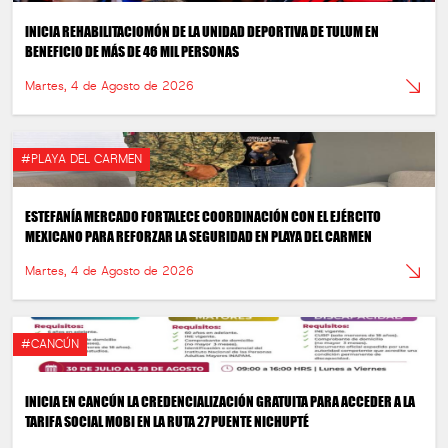
INICIA REHABILITACIOMÓN DE LA UNIDAD DEPORTIVA DE TULUM EN
BENEFICIO DE MÁS DE 46 MIL PERSONAS
Martes, 4 de Agosto de 2026
#PLAYA DEL CARMEN
ESTEFANÍA MERCADO FORTALECE COORDINACIÓN CON EL EJÉRCITO
MEXICANO PARA REFORZAR LA SEGURIDAD EN PLAYA DEL CARMEN
Martes, 4 de Agosto de 2026
#CANCÚN
INICIA EN CANCÚN LA CREDENCIALIZACIÓN GRATUITA PARA ACCEDER A LA
TARIFA SOCIAL MOBI EN LA RUTA 27 PUENTE NICHUPTÉ