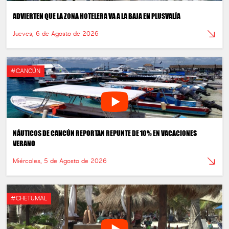
ADVIERTEN QUE LA ZONA HOTELERA VA A LA BAJA EN PLUSVALÍA
Jueves, 6 de Agosto de 2026
#CANCÚN
NÁUTICOS DE CANCÚN REPORTAN REPUNTE DE 10% EN VACACIONES
VERANO
Miércoles, 5 de Agosto de 2026
#CHETUMAL