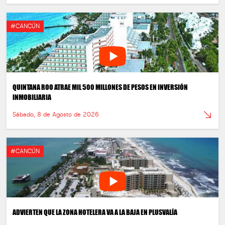
#CANCÚN
QUINTANA ROO ATRAE MIL 500 MILLONES DE PESOS EN INVERSIÓN
INMOBILIARIA
Sábado, 8 de Agosto de 2026
#CANCÚN
ADVIERTEN QUE LA ZONA HOTELERA VA A LA BAJA EN PLUSVALÍA