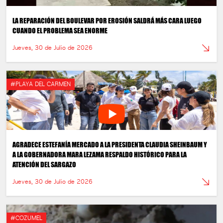
LA REPARACIÓN DEL BOULEVAR POR EROSIÓN SALDRÁ MÁS CARA LUEGO
CUANDO EL PROBLEMA SEA ENORME
Jueves, 30 de Julio de 2026
#PLAYA DEL CARMEN
AGRADECE ESTEFANÍA MERCADO A LA PRESIDENTA CLAUDIA SHEINBAUM Y
A LA GOBERNADORA MARA LEZAMA RESPALDO HISTÓRICO PARA LA
ATENCIÓN DEL SARGAZO
Jueves, 30 de Julio de 2026
#COZUMEL