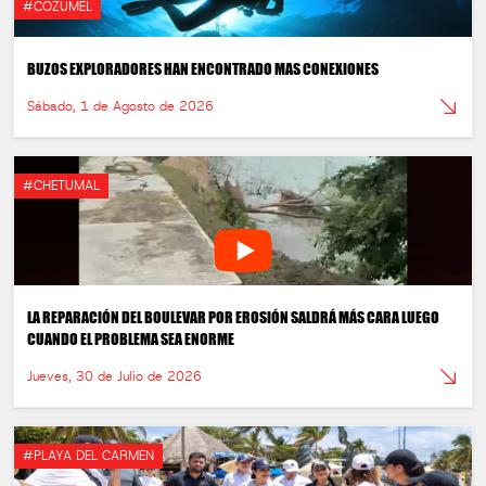
#COZUMEL
BUZOS EXPLORADORES HAN ENCONTRADO MAS CONEXIONES
Sábado, 1 de Agosto de 2026
#CHETUMAL
LA REPARACIÓN DEL BOULEVAR POR EROSIÓN SALDRÁ MÁS CARA LUEGO
CUANDO EL PROBLEMA SEA ENORME
Jueves, 30 de Julio de 2026
#PLAYA DEL CARMEN