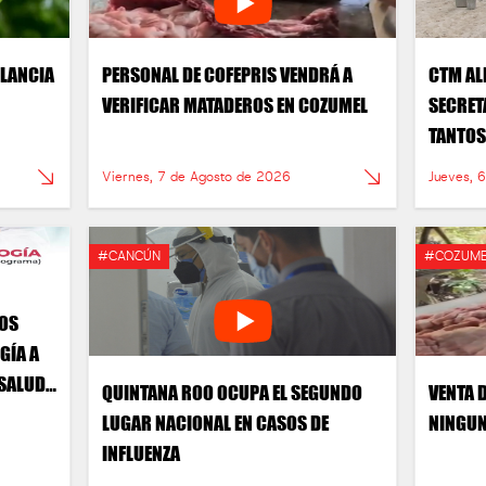
ILANCIA
PERSONAL DE COFEPRIS VENDRÁ A
CTM ALE
VERIFICAR MATADEROS EN COZUMEL
SECRET
TANTOS
SIN HI
Viernes, 7 de Agosto de 2026
Jueves, 
#CANCÚN
#COZUME
IOS
GÍA A
 SALUD
QUINTANA ROO OCUPA EL SEGUNDO
VENTA 
LUGAR NACIONAL EN CASOS DE
NINGUN
INFLUENZA